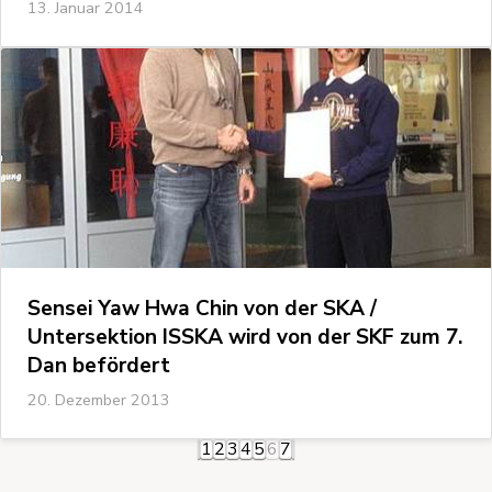
13. Januar 2014
Sensei Yaw Hwa Chin von der SKA /
Untersektion ISSKA wird von der SKF zum 7.
Dan befördert
20. Dezember 2013
1
2
3
4
5
6
7